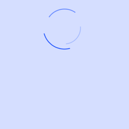
nibh venenatis cras sed felis eget neque laoreet
suspendisse interdum consectetur libero nisl donec
pretium vulputate sapien nec sagittis aliquam nunc
lobortis mattis aliquam faucibus purus in.
Neque sodales ut etiam sit amet nisl purus non tellus
orci ac auctor
Adipiscing elit ut aliquam purus sit amet viverra
suspendisse potent
Mauris commodo quis imperdiet massa tincidunt nunc
pulvinar
Excepteur sint occaecat cupidatat non proident sunt in
culpa qui officia