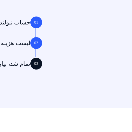
حساب نیولند 
01
لیست هزینه ه
02
تمام شد، بیای
03