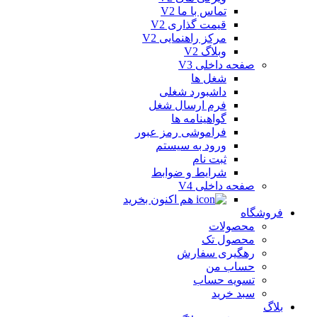
تماس با ما V2
قیمت گذاری V2
مرکز راهنمایی V2
وبلاگ V2
صفحه داخلی V3
شغل ها
داشبورد شغلی
فرم ارسال شغل
گواهینامه ها
فراموشی رمز عبور
ورود به سیستم
ثبت نام
شرایط و ضوابط
صفحه داخلی V4
هم اکنون بخرید
فروشگاه
محصولات
محصول تک
رهگیری سفارش
حساب من
تسویه حساب
سبد خرید
بلاگ