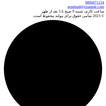
9806071234
sendmail@example.com
ساعت کاری:
شنبه 9 صبح تا 5 بعد از ظهر
© 2023 تمامی حقوق برای نیولند محفوظ است.