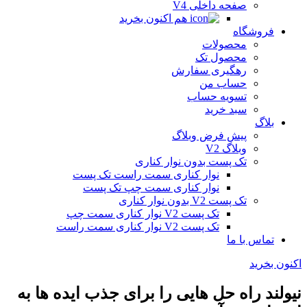
صفحه داخلی V4
هم اکنون بخرید
فروشگاه
محصولات
محصول تک
رهگیری سفارش
حساب من
تسویه حساب
سبد خرید
بلاگ
پیش فرض وبلاگ
وبلاگ V2
تک پست بدون نوار کناری
نوار کناری سمت راست تک پست
نوار کناری سمت چپ تک پست
تک پست V2 بدون نوار کناری
تک پست V2 نوار کناری سمت چپ
تک پست V2 نوار کناری سمت راست
تماس با ما
اکنون بخرید
نیولند راه حل هایی را برای جذب ایده ها به