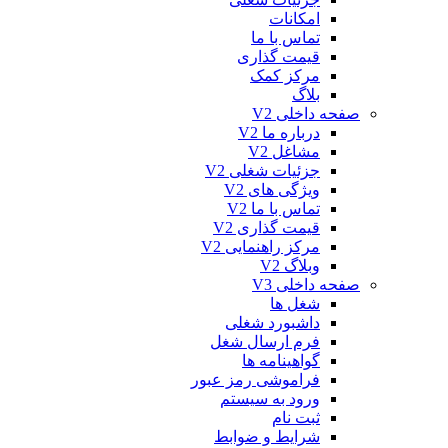
امکانات
تماس با ما
قیمت گذاری
مرکز کمک
بلاگ
صفحه داخلی V2
درباره ما V2
مشاغل V2
جزئیات شغلی V2
ویژگی های V2
تماس با ما V2
قیمت گذاری V2
مرکز راهنمایی V2
وبلاگ V2
صفحه داخلی V3
شغل ها
داشبورد شغلی
فرم ارسال شغل
گواهینامه ها
فراموشی رمز عبور
ورود به سیستم
ثبت نام
شرایط و ضوابط